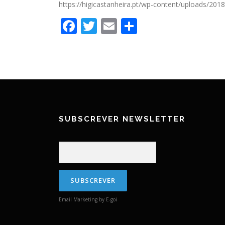
https://higicastanheira.pt/wp-content/uploads/20
Facebook
Twitter
Email
Partilhar
SUBSCREVER NEWSLETTER
Email Marketing by E-goi