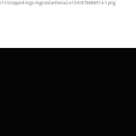
18/11/cropped-logo-higicastanheira2-e1541876888914-1.png