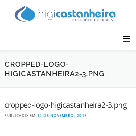
Saltar
para
conteúdo
Menu
INÍCIO
SOBRE NÓS
PRODUTOS
CROPPED-LOGO-
HIGICASTANHEIRA2-3.PNG
CONTACTO
BLOG
cropped-logo-higicastanheira2-3.png
PUBLICADO EM
10 DE NOVEMBRO, 2018