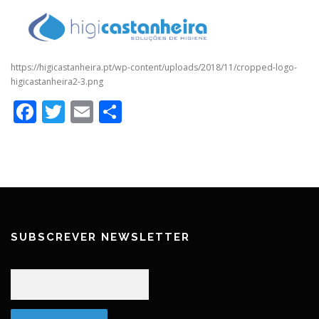
https://higicastanheira.pt/wp-content/uploads/2018/11/cropped-logo-
higicastanheira2-3.png
Facebook
Twitter
Email
Partilhar
SUBSCREVER NEWSLETTER