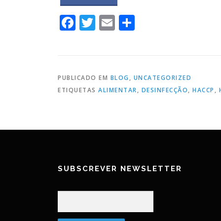
Facebook
Twitter
Email
Partilhar
PUBLICADO EM
BLOG
,
UNCATEGORIZED
ETIQUETAS
ALIMENTAR
,
DESINFECÇÃO
,
HACCP
,
SUBSCREVER NEWSLETTER