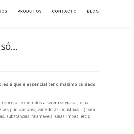
NÓS
PRODUTOS
CONTACTO
BLOG
o só…
res é que é essencial ter o máximo cuidado
 protocolos e métodos a serem seguidos, e há
pó, purificadores, varredoras industriais …) para
, substâncias inflamáveis, salas limpas, etc.).