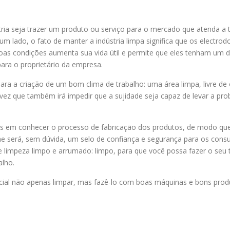
stria seja trazer um produto ou serviço para o mercado que atenda a t
m lado, o fato de manter a indústria limpa significa que os electro
oas condições aumenta sua vida útil e permite que eles tenham um
ara o proprietário da empresa.
 para a criação de um bom clima de trabalho: uma área limpa, livre de
ez que também irá impedir que a sujidade seja capaz de levar a proble
 ​​em conhecer o processo de fabricação dos produtos, de modo que 
e será, sem dúvida, um selo de confiança e segurança para os consum
limpeza limpo e arrumado: limpo, para que você possa fazer o seu t
alho.
cial não apenas limpar, mas fazê-lo com boas máquinas e bons prod